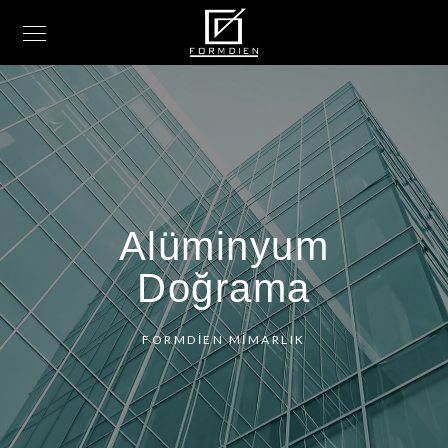
Alüminyum
Doğrama
FORMDİEN MİMARLIK